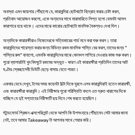
অবস্থা এমন জায়গায় পৌঁছালো যে, কারাবন্দিরা ছোটখাটো বিদ্রোহ করার চেষ্টা করল,
প্রতিবাদ আয়োজন করলো, একে অন্যদের সাথে মারামারিতে লিপ্ত হলো যেমনটা আসল
কারাগারে হয়ে থাকে। এদের মাঝে কারোর ছোটখাটো মানসিক বৈকল্যও দেখা দিল।
অন্যদিকে কারারক্ষীরাও নিজেদেরকে সত্যিকারের গার্ড মনে করা শুরু করল। তারা
কারাবন্দিদের শায়েস্তা করার জন্য বিভিন্ন রকম মানসিক শাস্তি বের করল, তাদের জন্য "
শাস্তির রুম" বানালো, এমনকি কারাবন্দিদের মাঝে কোনদল লাগিয়ে দেওয়ার কাজ শুরু করল।
পুরো ব্যাপারটাই খুব বিদঘুটে রকমের অদ্ভুত - কারণ এই কারারক্ষীরা প্রতিদিন তাদের আট
ঘণ্টার স্বেচ্ছাসেবী ডিউটি ছেড়ে বাসায় যেতে পারত।
একবার ভেবে দেখুন, টসের সময় কয়েনটা উল্টা দিকে ঘুরলে এসব কারাবন্দিরাই হতেন কারারক্ষী,
এবং কারারক্ষীরা কারাবন্দি। এই নিরীক্ষার পুরো পরিস্থিতি বদলে এত দ্রুত খারাপের দিকে
যাচ্ছিল যে দুই সপ্তাহের নিরীক্ষাটি ছয় দিনে শেষ করতে হয়েছিল।
স্টান্ডফোর্ড প্রিজন এক্সপেরিমেন্ট থেকে আপনি কি উপসংহারে পৌঁছাবেন সেটা আমার জানা
নেই, তবে আমার Takeaway টা আপনার সাথে শেয়ার করি।