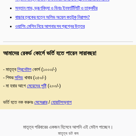
সন্তান লাভ, ভ্রূণবিদ্যা ও যিনাঃ ইনফার্টিলিটি ও তাক্বদীর
বাচ্চার ত্বকের যত্নে অলিভ অয়েল কতটুকু নিরাপদ?
ওয়াশিং মেশিন নিয়ে আপনার সব প্রশ্নের উত্তর
আমাদের রেকর্ড কোর্সে ভর্তি হতে পারেন সারাবছর!
- মাতৃত্ব
প্রিনেটাল
কোর্স (১০০০/-)
- শিশুর
সলিড
খাবার (২৫০/-)
- মা হবার আগে
মেয়েদের পুষ্টি
(২০০/-)
ভর্তি হতে নক করুনঃ
মেসেঞ্জার
/
হোয়াটসঅ্যাপ
মাতৃত্ব পরিবারের একজন হিসেবে আপনি এই মেইল পাচ্ছেন।
মাতৃত্ব ডট কম