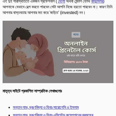
এই দুই পরিস্থিতিতে একজন প্রফেশনাল (
দৌলা
অথবা মেন্টাল হেলথ
কাউন্সিলর
)
আপনাকে যেভাবে হেল্প করতে পারবেন সেটা আপনি নিজে হয়তো পারবেন না। কারণ তিনি
আপনার বাস্তবতায় আপনার মত করে 'জড়িত' (invested) নন।
মাতৃত্ব সাইটে প্রকাশিত সাম্প্রতিক লেখাগুলোঃ
সন্তান লাভ, ভ্রূণবিদ্যা ও যিনাঃ সারোগেসি ও ইসলাম
সন্তান লাভ, ভ্রূণবিদ্যা ও যিনাঃ এসিস্টেড কন্সেপশানের রকমফের