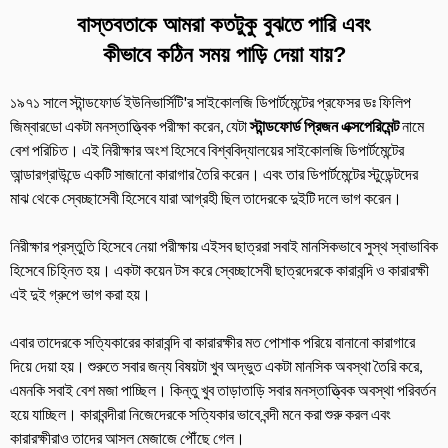
বাস্তবতাকে আমরা কতটুকু বুঝতে পারি এবং
কীভাবে কঠিন সময় পাড়ি দেয়া যায়?
১৯৭১ সালে স্টান্ডফোর্ড ইউনিভার্সিটি'র সাইকোলজি ডিপার্টমেন্টের প্রফেসর ডঃ ফিলিপ
জিম্বারডো একটা মনস্তাত্ত্বিক পরীক্ষা করেন, যেটা
স্টান্ডফোর্ড প্রিজন এক্সপেরিমেন্ট
নামে
বেশ পরিচিত। এই নিরীক্ষার অংশ হিসেবে বিশ্ববিদ্যালয়ের সাইকোলজি ডিপার্টমেন্টের
আন্ডারগ্রাউন্ডে একটি সাজানো কারাগার তৈরি করেন। এবং তার ডিপার্টমেন্টের স্টুডেন্টদের
মাঝ থেকে স্বেচ্ছাসেবী হিসেবে যারা আগ্রহী ছিল তাদেরকে দুইটি দলে ভাগ করেন।
নিরীক্ষার প্রস্তুতি হিসেবে নেয়া পরীক্ষায় এইসব ছাত্ররা সবাই মানসিকভাবে সুস্থ স্বাভাবিক
হিসেবে চিহ্নিত হয়। একটা কয়েন টস করে স্বেচ্ছাসেবী ছাত্রদেরকে কারাবন্দি ও কারারক্ষী
এই দুই গ্রুপে ভাগ করা হয়।
এবার তাদেরকে সত্যিকারের কারাবন্দি বা কারারক্ষীর মত পোশাক পরিয়ে বানানো কারাগারে
দিয়ে দেয়া হয়। শুরুতে সবার জন্য বিষয়টা খুব অদ্ভুত একটা মানসিক অবস্থা তৈরি করে,
এমনকি সবাই বেশ মজা পাচ্ছিল। কিন্তু খুব তাড়াতাড়ি সবার মনস্তাত্ত্বিক অবস্থা পরিবর্তন
হয়ে যাচ্ছিল। কারাবন্দীরা নিজেদেরকে সত্যিকার ভাবে বন্দী মনে করা শুরু করল এবং
কারারক্ষীরাও তাদের আসল মেজাজে পৌঁছে গেল।