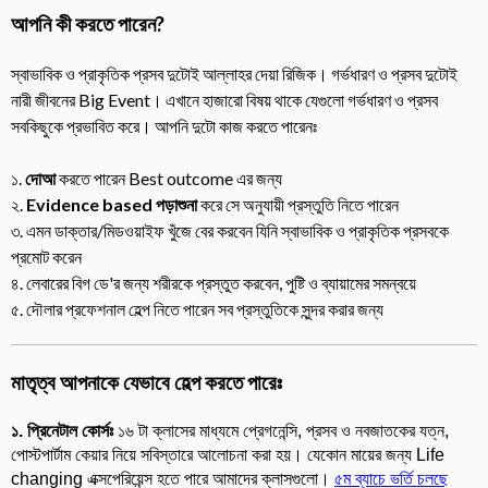
আপনি কী করতে পারেন?
স্বাভাবিক ও প্রাকৃতিক প্রসব দুটোই আল্লাহর দেয়া রিজিক। গর্ভধারণ ও প্রসব দুটোই
নারী জীবনের Big Event। এখানে হাজারো বিষয় থাকে যেগুলো গর্ভধারণ ও প্রসব
সবকিছুকে প্রভাবিত করে। আপনি দুটো কাজ করতে পারেনঃ
১.
দোআ
করতে পারেন Best outcome এর জন্য
২.
Evidence based পড়াশুনা
করে সে অনুযায়ী প্রস্তুতি নিতে পারেন
৩. এমন ডাক্তার/মিডওয়াইফ খুঁজে বের করবেন যিনি স্বাভাবিক ও প্রাকৃতিক প্রসবকে
প্রমোট করেন
৪. লেবারের বিগ ডে'র জন্য শরীরকে প্রস্তুত করবেন, পুষ্টি ও ব্যায়ামের সমন্বয়ে
৫. দৌলার প্রফেশনাল হেল্প নিতে পারেন সব প্রস্তুতিকে সুন্দর করার জন্য
মাতৃত্ব আপনাকে যেভাবে হেল্প করতে পারেঃ
১. প্রিনেটাল কোর্সঃ
১৬ টা ক্লাসের মাধ্যমে প্রেগনেন্সি, প্রসব ও নবজাতকের যত্ন,
পোস্টপার্টাম কেয়ার নিয়ে সবিস্তারে আলোচনা করা হয়। যেকোন মায়ের জন্য Life
changing এক্সপেরিয়েন্স হতে পারে আমাদের ক্লাসগুলো।
৫ম ব্যাচে ভর্তি চলছে