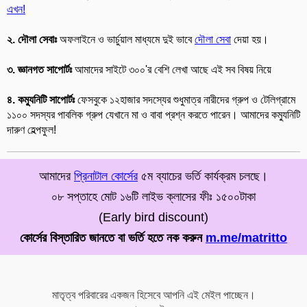
এখন!
২.
দৌলা সেবাঃ
অফলাইনে ও ভার্চুয়াল মাধ্যমে দুই ভাবে
দৌলা সেবা
দেয়া হয়।
৩. জ্ঞানগত সাপোর্টঃ
আমাদের সাইটে ৩০০'র বেশি লেখা আছে এই সব বিষয় নিয়ে
৪. কম্যুনিটি সাপোর্টঃ
ফেসবুকে ১২হাজার সদস্যের শুধুমাত্র নারীদের গ্রুপ ও টেলিগ্রামে
১১০০ সদস্যর পাবলিক গ্রুপ যেখানে মা ও বাবা প্রশ্ন করতে পারেন। আমাদের কম্যুনিটি
দারুণ হেল্পফুল!
আমাদের
প্রিনাটাল কোর্সের
৫ম ব্যাচের ভর্তি কার্যক্রম চলছে।
০৮ সপ্তাহে মোট ১৬টি লাইভ ক্লাসের ফীঃ ১৫০০টাকা
(Early bird discount)
কোর্সের বিস্তারিত জানতে বা ভর্তি হতে নক করুন
m.me/matritto
মাতৃত্ব পরিবারের একজন হিসেবে আপনি এই মেইল পাচ্ছেন।